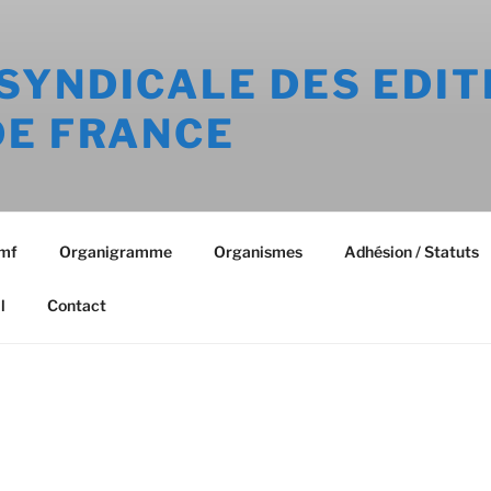
SYNDICALE DES EDIT
DE FRANCE
emf
Organigramme
Organismes
Adhésion / Statuts
l
Contact
La Chambre syndicale des Éditeurs de M
fondée en 1873.