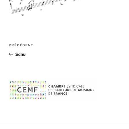
Navigation
Article
PRÉCÉDENT
de
précédent
Schu
l’article