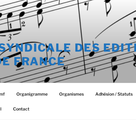
SYNDICALE DES EDIT
DE FRANCE
emf
Organigramme
Organismes
Adhésion / Statuts
l
Contact