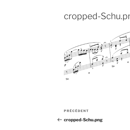
cropped-Schu.p
Navigation
Article
PRÉCÉDENT
de
précédent
cropped-Schu.png
l’article