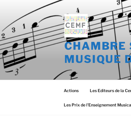
Aller
au
contenu
principal
CHAMBRE 
MUSIQUE 
Actions
Les Editeurs de la C
Les Prix de l’Enseignement Musica