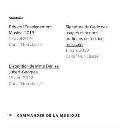
i
i
c
q
k
u
t
e
o
z
Similaire
s
p
h
o
Prix de l’Enseignement
Signature du Code des
a
u
r
r
Musical 2019
usages et bonnes
e
p
17 avril 2019
pratiques de l’édition
o
a
n
r
Dans "Non classé"
musicale.
T
t
1 mars 2019
w
a
i
g
Dans "Non classé"
t
e
t
r
e
s
Disparition de Mme Denise
r
u
Jobert-Georges
(
r
o
F
19 avril 2022
u
a
Dans "Non classé"
v
c
r
e
e
b
d
o
a
o
n
k
s
(
u
o
n
u
CATÉGORIES
COMMANDER DE LA MUSIQUE
e
v
n
r
o
e
u
d