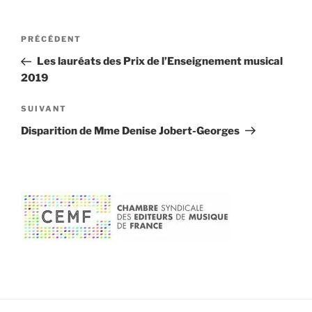
v
a
e
n
l
s
Navigation
l
u
Article
PRÉCÉDENT
e
n
de
f
e
précédent
Les lauréats des Prix de l’Enseignement musical
e
n
l’article
n
o
2019
ê
u
t
v
r
e
e
l
Article
SUIVANT
)
l
e
suivant
Disparition de Mme Denise Jobert-Georges
f
e
n
ê
t
r
e
)