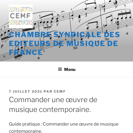
Aller
au
contenu
principal
CHAMBRE SYNDICALE DES
EDITEURS DE MUSIQUE DE
FRANCE
Menu
PUBLIÉ
7 JUILLET 2021
PAR
CEMF
LE
Commander une œuvre de
musique contemporaine.
Guide pratique : Commander une œuvre de musique
contemporaine.