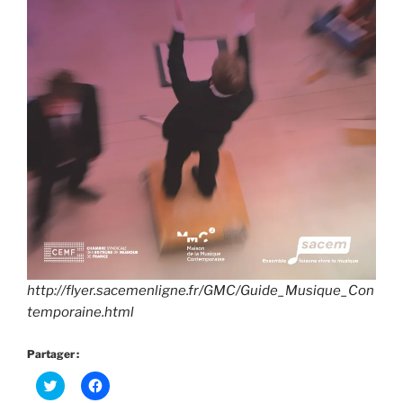
http://flyer.sacemenligne.fr/GMC/Guide_Musique_Con
temporaine.html
Partager :
C
C
l
l