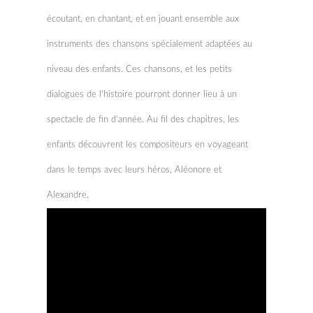
écoutant, en chantant, et en jouant ensemble aux
instruments des chansons spécialement adaptées au
niveau des enfants. Ces chansons, et les petits
dialogues de l’histoire pourront donner lieu à un
spectacle de fin d’année. Au fil des chapitres, les
enfants découvrent les compositeurs en voyageant
dans le temps avec leurs héros, Aléonore et
Alexandre.