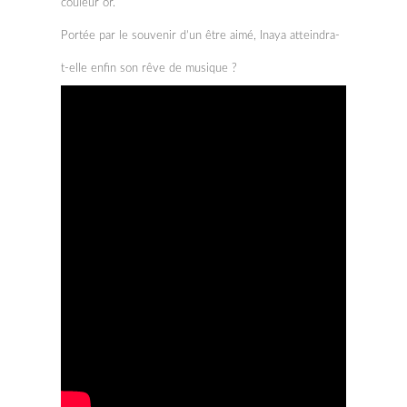
couleur or.
Portée par le souvenir d’un être aimé, Inaya atteindra-
t-elle enfin son rêve de musique ?