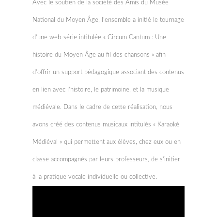
Avec le soutien de la société des Amis du Musée
National du Moyen Âge, l’ensemble a initié le tournage
d’une web-série intitulée « Circum Cantum : Une
histoire du Moyen Âge au fil des chansons » afin
d’offrir un support pédagogique associant des contenus
en lien avec l’histoire, le patrimoine, et la musique
médiévale. Dans le cadre de cette réalisation, nous
avons créé des contenus musicaux intitulés « Karaoké
Médiéval » qui permettent aux élèves, chez eux ou en
classe accompagnés par leurs professeurs, de s’initier
à la pratique vocale individuelle ou collective.