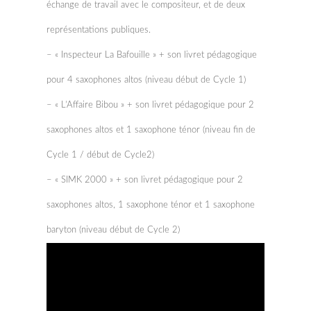
échange de travail avec le compositeur, et de deux
représentations publiques.
– « Inspecteur La Bafouille » + son livret pédagogique
pour 4 saxophones altos (niveau début de Cycle 1)
– « L’Affaire Bibou » + son livret pédagogique pour 2
saxophones altos et 1 saxophone ténor (niveau fin de
Cycle 1 / début de Cycle2)
– « SIMK 2000 » + son livret pédagogique pour 2
saxophones altos, 1 saxophone ténor et 1 saxophone
baryton (niveau début de Cycle 2)