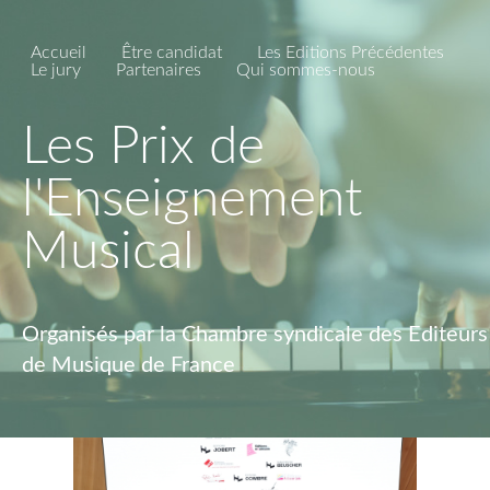
Accueil
Être candidat
Les Editions Précédentes
Le jury
Partenaires
Qui sommes-nous
Les Prix de
l'Enseignement
Musical
Organisés par la Chambre syndicale des Editeurs
de Musique de France