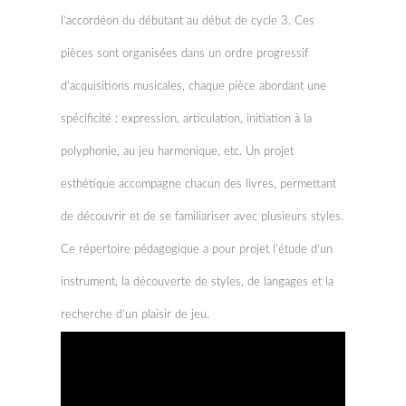
l’accordéon du débutant au début de cycle 3. Ces
pièces sont organisées dans un ordre progressif
d’acquisitions musicales, chaque pièce abordant une
spécificité : expression, articulation, initiation à la
polyphonie, au jeu harmonique, etc. Un projet
esthétique accompagne chacun des livres, permettant
de découvrir et de se familiariser avec plusieurs styles.
Ce répertoire pédagogique a pour projet l’étude d’un
instrument, la découverte de styles, de langages et la
recherche d’un plaisir de jeu.