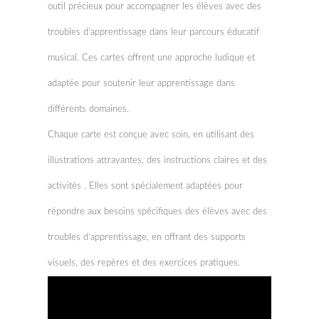
outil précieux pour accompagner les élèves avec des
troubles d’apprentissage dans leur parcours éducatif
musical. Ces cartes offrent une approche ludique et
adaptée pour soutenir leur apprentissage dans
différents domaines.
Chaque carte est conçue avec soin, en utilisant des
illustrations attrayantes, des instructions claires et des
activités . Elles sont spécialement adaptées pour
répondre aux besoins spécifiques des élèves avec des
troubles d’apprentissage, en offrant des supports
visuels, des repères et des exercices pratiques.