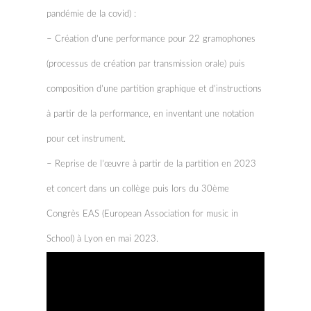
pandémie de la covid) :
– Création d’une performance pour 22 gramophones
(processus de création par transmission orale) puis
composition d’une partition graphique et d’instructions
à partir de la performance, en inventant une notation
pour cet instrument.
– Reprise de l’œuvre à partir de la partition en 2023
et concert dans un collège puis lors du 30ème
Congrès EAS (European Association for music in
School) à Lyon en mai 2023.