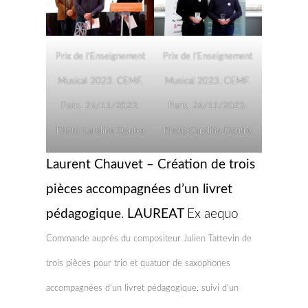
Prix de l’Enseignement
Prix de l’Enseignement
Musical 2023. CEMF.
Musical 2023. CEMF.
Paris, 26/11/2023.
Paris, 26/11/2023.
Photo Caroline Doutre
Photo Caroline Doutre
Laurent Chauvet – Création de trois
pièces accompagnées d’un livret
pédagogique
.
LAUREAT
Ex aequo
Commande auprès du compositeur Julien Tattevin de
trois pièces pour trio et quatuor de saxophones
accompagnées d’un livret pédagogique, suivi d’un