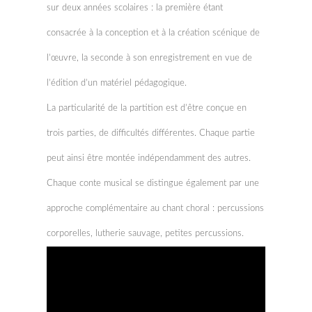
sur deux années scolaires : la première étant
consacrée à la conception et à la création scénique de
l’œuvre, la seconde à son enregistrement en vue de
l’édition d’un matériel pédagogique.
La particularité de la partition est d’être conçue en
trois parties, de difficultés différentes. Chaque partie
peut ainsi être montée indépendamment des autres.
Chaque conte musical se distingue également par une
approche complémentaire au chant choral : percussions
corporelles, lutherie sauvage, petites percussions.