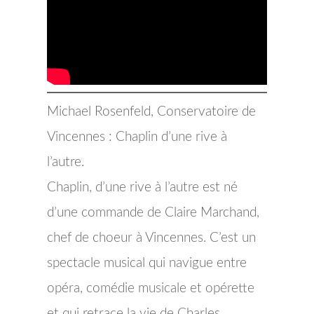
Michael Rosenfeld, Conservatoire de
Vincennes : Chaplin d’une rive à
l’autre.
Chaplin, d’une rive à l’autre est né
d’une commande de Claire Marchand,
chef de choeur à Vincennes. C’est un
spectacle musical qui navigue entre
opéra, comédie musicale et opérette
et qui retrace la vie de Charles