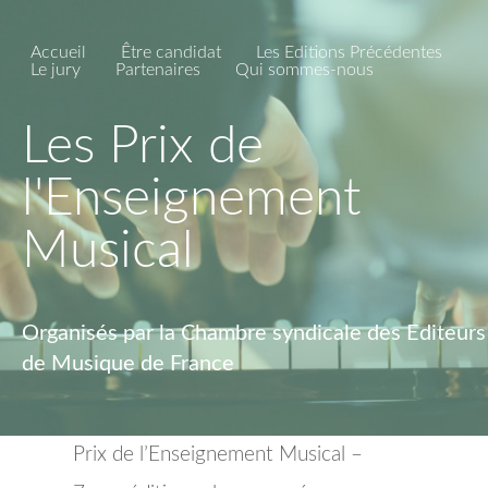
Accueil
Être candidat
Les Editions Précédentes
Le jury
Partenaires
Qui sommes-nous
Les Prix de
l'Enseignement
Musical
Organisés par la Chambre syndicale des Editeurs
de Musique de France
Prix de l’Enseignement Musical –