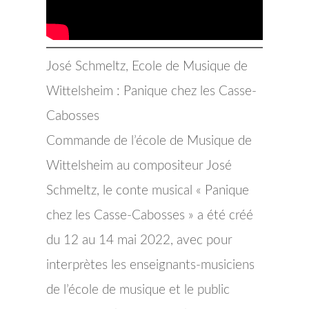
José Schmeltz, Ecole de Musique de
Wittelsheim : Panique chez les Casse-
Cabosses
Commande de l’école de Musique de
Wittelsheim au compositeur José
Schmeltz, le conte musical « Panique
chez les Casse-Cabosses » a été créé
du 12 au 14 mai 2022, avec pour
interprètes les enseignants-musiciens
de l’école de musique et le public